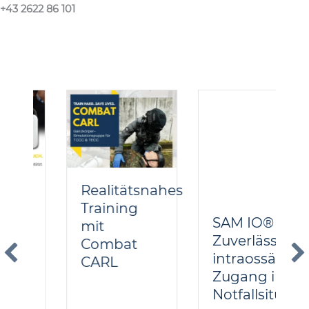
+43 2622 86 101
Realitätsnahes
SAM IO® –
Training
Zuverlässiger
mit
intraossärer
Combat
Zugang in
CARL
Notfallsituationen