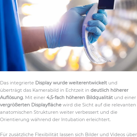
Das integrierte
Display wurde weiterentwickelt
und
überträgt das Kamerabild in Echtzeit in
deutlich höherer
Auflösung
. Mit einer
4,5-fach höheren Bildqualität
und einer
vergrößerten Displayfläche
wird die Sicht auf die relevanten
anatomischen Strukturen weiter verbessert und die
Orientierung während der Intubation erleichtert.
Für zusätzliche Flexibilität lassen sich Bilder und Videos über