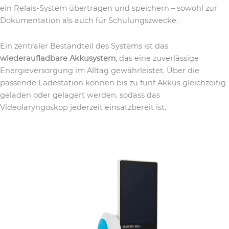
ein Relais-System übertragen und speichern – sowohl zur
Dokumentation als auch für Schulungszwecke.
Ein zentraler Bestandteil des Systems ist das
wiederaufladbare Akkusystem
, das eine zuverlässige
Energieversorgung im Alltag gewährleistet. Über die
passende Ladestation können bis zu fünf Akkus gleichzeitig
geladen oder gelagert werden, sodass das
Videolaryngoskop jederzeit einsatzbereit ist.