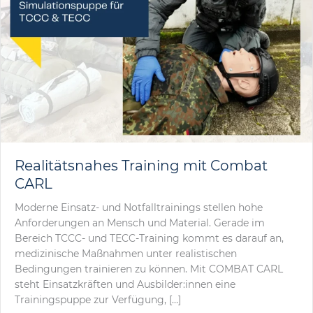
Realitätsnahes Training mit Combat
CARL
Moderne Einsatz- und Notfalltrainings stellen hohe
Anforderungen an Mensch und Material. Gerade im
Bereich TCCC- und TECC-Training kommt es darauf an,
medizinische Maßnahmen unter realistischen
Bedingungen trainieren zu können. Mit COMBAT CARL
steht Einsatzkräften und Ausbilder:innen eine
Trainingspuppe zur Verfügung, […]